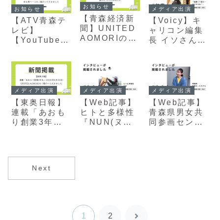
していただき
UNITED
未希が参加し
お知らせ
お知らせ
メディア出演
ました
AOMORI冨岡
ました
【青森経済新
【ATV青森テ
【Voicy】キ
未希が登壇！
聞】UNITED
レビ】
ャリコン編集
インタビュー
AOMORIのモ
【YouTubeリ
長 イソさんの
を
ヤヒルズでの
ンク有】2026
「起業って道
『COLOCAL(
冬季サウナサ
年1月21日
も…ありかも
コロカル)』に
ービスを紹介
(水)放送 わっ
ね！」に
掲載していた
していただき
ち‼「タマ伸也
UNITED
だきました
ました
のドライ風呂
AOMORI冨岡
メディア出演
メディア出演
メディア出演
Season2」で
未希のインタ
【東奥日報】
【Web記事】
【Web記事】
ゆな青ベース
ビューを掲載
連載「あおも
ヒトと多様性
青森県男女共
をご紹介いた
していただき
り創業3年
『NUN(ヌ
同参画センタ
だきました
ました(2025
生」に
ン)』に
ー「青森県女
年10月)
UNITED
UNITED
性ロールモデ
AOMORIをご
AOMORI冨岡
ル」として
紹介いただき
未希のインタ
UNITED
Next
ました(2025
ビューを掲載
AOMORI冨岡
年6月20日)
していただき
未希のインタ
ました(2022
ビューを掲載
年11月)
していただき
ました(2024
1
2