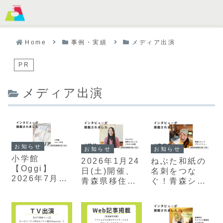
MENU
Home
事例・実績
メディア出演
PR
メディア出演
お知らせ
お知らせ
お知らせ
小学館
2026年1月24
ねぶた和紙の
【Oggi】
日(土)開催、
名刺をつな
2026年7月号
青森県移住交
ぐ！青森シビ
にUNITED
流イベント
ックプライド
AOMORI冨岡
「青森とわた
リレーに
未希のインタ
しのこれから
UNITED
ビューを掲載
会議」に
AOMORI冨岡