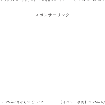
マインドフルネスリトリート in ゆな青ベース」イベ
て、UNITED AOM
について記録します。イベントチラシ■「サウナでもで
ンプリに選ばれました
ガ...
のYouTu...
スポンサーリンク
025年7月から90分→120
【イベント事例】2025年6