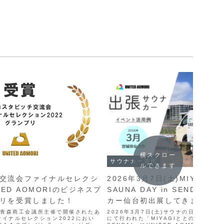
横スクロー
サウナカー活用
ルできます
交流会ファイナルセレクシ
2026年3月7日(土)MIYAGI
TED AOMORIのビジネスプ
SAUNA DAY in SENDAI
リを受賞しました！
カー仙台初出展してきました！
火)、青森商工会議所主催で開催されたあ
2026年3月7日(土)サウナの日！宮城
イナルセレクション2022におい
にて行われた「MIYAGIととのいびよりSA