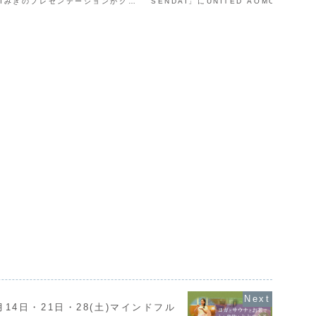
ORIみきのプレゼンテーションがグラ
SENDAI」にUNITED AOMORIの
✨プレゼンの様子が青森商工会議所
出展しました。そのときの様子を記録し
子...
月14日・21日・28(土)マインドフル