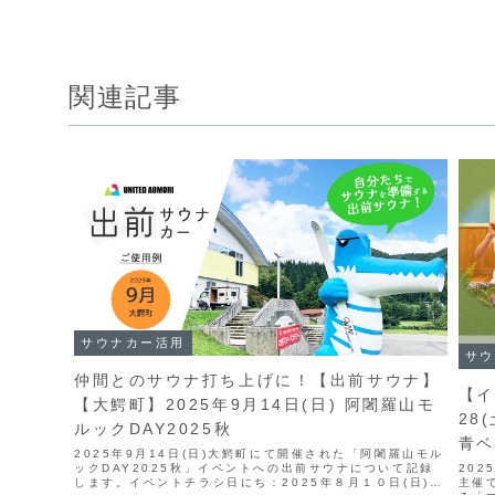
関連記事
サウナカー活用
サウ
仲間とのサウナ打ち上げに！【出前サウナ】
【イ
【大鰐町】2025年9月14日(日) 阿闍羅山モ
28
ルックDAY2025秋
青ベ
2025年9月14日(日)大鰐町にて開催された「阿闍羅山モル
202
ックDAY2025秋」イベントへの出前サウナについて記録
主催
します。イベントチラシ日にち：2025年８月１０日(日)モ