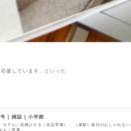
か
、応援しています」といった
 | 雑誌 | 小学館
史 モデル／高橋ひかる（本誌専属）・ ［連載］毎日のおしゃれを一
ｇｇｉ専属…