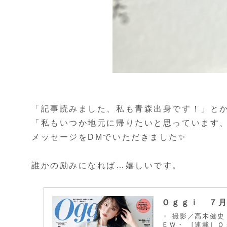
「記事読みました、私も青森出身です！」と
「私もいつか地元に帰りたいと思っています
メッセージをDMでいただきました✨
誰かの励みになれば…嬉しいです。
Ｏｇｇｉ ７月号
・ 撮影／高木健
ＥＷ・ ［連載］Ｏ