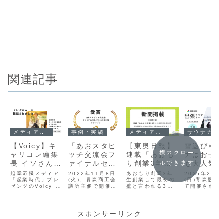
関連記事
メディア出演
事例・実績
メディア出演
サウナカー活用
【Voicy】キ
「あおスタピ
【東奥日報】
雪遊び×
横スクロー
ャリコン編集
ッチ交流会フ
連載「あおも
ナはお子
長 イソさんの
ァイナルセレ
り創業3年
も大人気
ルできます
「起業って道
クション
生」に
【青森市
起業応援メディア
2022年11月8日
あおもり創業3年
2025年2月
も…ありかも
「起業時代」プレ
2022」
(火)、青森商工会
UNITED
生創業して最初の
2025年
(日)青森競
ゼンツのVoicy チ
議所主催で開催さ
壁と言われる3年
て開催され
ね！」に
UNITED
AOMORIをご
日(日)ス
ャンネル…キャリ
れたあおスタピッ
目。どのような思
7回 スノー
UNITED
AOMORIのビ
紹介いただき
ライド i
コン編集長 イソさ
チ交流会ファイナ
いで迎え、どう展
in 青森」に
んの「起業って道
ルセレクション
望を描いているの
UNITED
AOMORI冨岡
ジネスプレゼ
ました(2025
森 サウ
も…ありかも
2022において、
か…？創業3年生
AOMORI
スポンサーリンク
未希のインタ
ンがグランプ
年6月20日)
出展
ね！」にて、
UNITED
にお話を聞くとい
カーをお呼