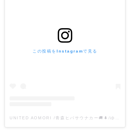
この投稿をInstagramで見る
UNITED AOMORI /青森ヒバサウナカー🚚🌲/ゆな青ベース🏠♨️(@unitedaomori37)がシェアした投稿