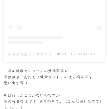
みき🍎青森ヒバサウナカー🚚UNITED AOMORI代表(@atsumareaoimori)がシェアした投稿
「草加健康センター」の効仙薬湯や、
今は無き「あおもり健康ランド」の漢方福泉湯を
思い出す香り…
私は行ったことがないのですが
あの有名な しきじ さまのサウナはこんな感じなのでし
ょうか…？