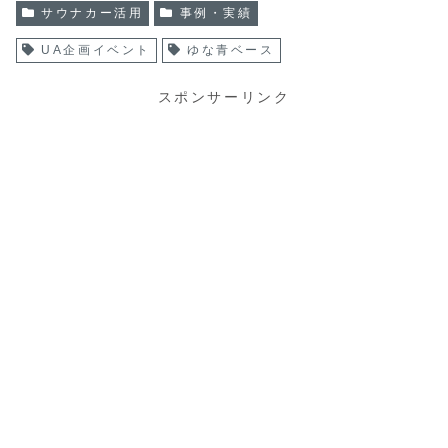
サウナカー活用
事例・実績
UA企画イベント
ゆな青ベース
スポンサーリンク