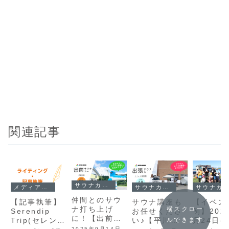
関連記事
サウナカー活用
メディア出演
サウナカー活用
サウナカー活用
仲間とのサウ
【記事執筆】
サウナ講座も
【イベン
ナ打ち上げ
横スクロー
Serendip
お任せくださ
例】202
に！【出前サ
Trip(セレンデ
い♪【平川
月24日(
ルできます
ウナ】【大鰐
2025年9月14日