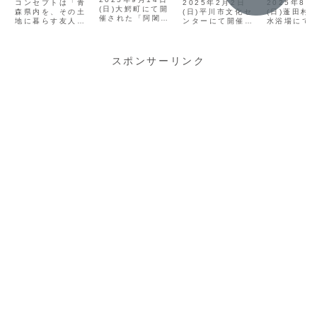
ィップトリッ
市】2025年2
ウナ勉強会
コンセプトは「青
2025年2月2日
2025年8月
町】2025年9
(日)大鰐町にて開
プ)にアウトド
森県内を、その土
月2日(日)屋外
(日)平川市文化セ
蓬田村
(日)蓬田村
催された「阿闍羅
地に暮らす友人の
ンターにて開催さ
水浴場にて
月14日(日)
アサウナの記
サウナ＆雪上
山モルック
ように案内する」
れた「屋外サウナ
た「サウナ
阿闍羅山モル
DAY2025秋」イ
事を寄稿しま
運動会in平川
という観光案内ウ
＆雪上運動会」に
in 蓬田村
ベントへの出前サ
ック
ェブサービス
UNITED
トについて
した
市文化センタ
ウナについて記録
Serendip
AOMORIのサウナ
ます。イベ
スポンサーリンク
DAY2025秋
ー サウナカー
します。イベント
Trip(セレンディッ
カーとテントサウ
ラシUNITE
チラシ日にち：
出展
プトリップ)のコラ
ナをお呼びいただ
AOMORI
2025年８月１０
ム記事をUNITED
きました。そのと
る、第１回
日(日)モルック大
AOMORI代表のみ
きの様子を記録し
るサウナ勉
会は8:00～
き が執筆させてい
ます。イベントに
した。開催場
12:00、サウナカ
ただきました。コ
ついてこのイベン
田村 玉松海
ー体験は11:00～
ラム記事はこち...
トの主催はお祭り
会場は、...
14...
実行委員会...