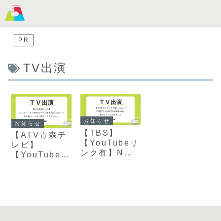
MENU
PR
TV出演
お知らせ
お知らせ
【TBS】
【ATV青森テ
【YouTubeリ
レビ】
ンク有】Nス
【YouTubeリ
タ「ゲキ推し
ンク有】2026
さん」で
年1月21日
UNITED
(水)放送 わっ
AOMORIの冨
ち‼「タマ伸也
岡未希をご紹
のドライ風呂
介いただきま
Season2」で